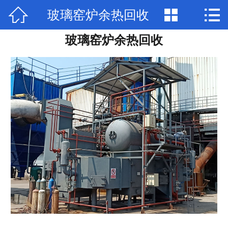



玻璃窑炉余热回收
网站首页

玻璃窑炉余热回收
关于我们
产品中心
新闻动态
厂房场景
部分公司业绩
工程案例
联系我们
加入我们