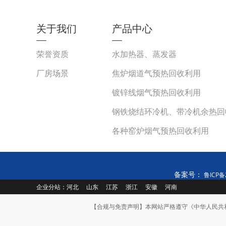
关于我们
产品中心
荣誉资质
水加热器、蒸发器
厂房场景
焦炉烟道气预热回收利用
镀锌线烟气预热回收利用
钢铁烧结环冷机、带冷机余热回
各种窑炉烟气预热回收利用
备案号：
鲁ICP备2
企业分站：
河北
山东
江苏
浙江
安徽
河南
【合规与免责声明】本网站严格遵守《中华人民共